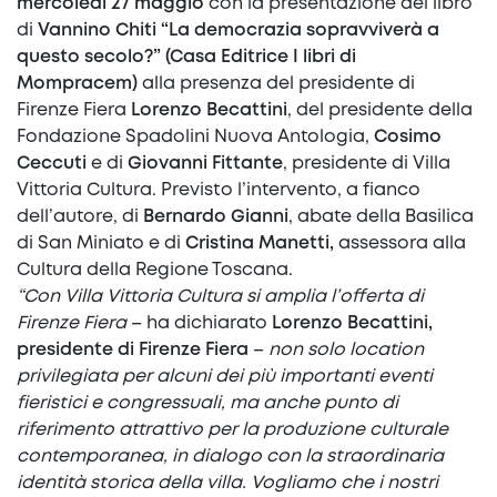
mercoledì 27 maggio
con la presentazione del libro
di
Vannino Chiti “La democrazia sopravviverà a
questo secolo?” (Casa Editrice I libri di
Mompracem)
alla presenza del presidente di
Firenze Fiera
Lorenzo Becattini
, del presidente della
Fondazione Spadolini Nuova Antologia,
Cosimo
Ceccuti
e di
Giovanni Fittante
, presidente di Villa
Vittoria Cultura. Previsto l’intervento, a fianco
dell’autore, di
Bernardo Gianni
, abate della Basilica
di San Miniato e di
Cristina Manetti,
assessora alla
Cultura della Regione Toscana.
“Con Villa Vittoria Cultura si amplia l’offerta di
Firenze Fiera
– ha dichiarato
Lorenzo Becattini,
presidente di Firenze Fiera
–
non solo location
privilegiata per alcuni dei più importanti eventi
fieristici e congressuali, ma anche punto di
riferimento attrattivo per la produzione culturale
contemporanea, in dialogo con la straordinaria
identità storica della villa. Vogliamo che i nostri