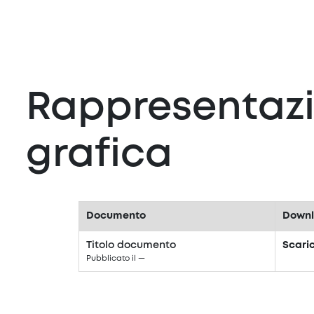
Rappresentaz
grafica
Documento
Down
Titolo documento
Scari
Pubblicato il
—