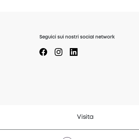
Seguici sui nostri social network
(opens in a new tab)
(opens in a new tab)
(opens in a new tab)
Visita