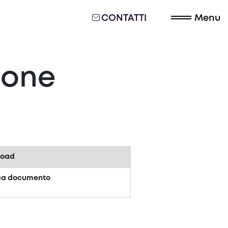
CONTATTI
Menu
ione
load
ca documento