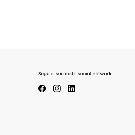
Seguici sui nostri social network
(opens in a new tab)
(opens in a new tab)
(opens in a new tab)